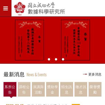
最新消息
News & Events
更多消息
系所公
課程公
演講與
獎助學
招生訊
徵才訊
榮譽獎
告
告
活動
金
息
息
勵