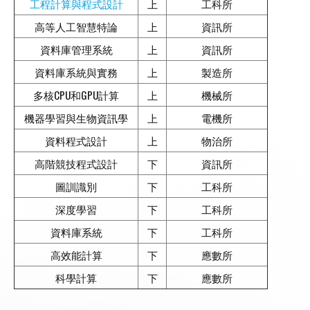
工程計算與程式設計
上
工科所
高等人工智慧特論
上
資訊所
資料庫管理系統
上
資訊所
資料庫系統與實務
上
製造所
多核CPU和GPU計算
上
機械所
機器學習與生物資訊學
上
電機所
資料程式設計
上
物治所
高階競技程式設計
下
資訊所
圖訓識別
下
工科所
深度學習
下
工科所
資料庫系統
下
工科所
高效能計算
下
應數所
科學計算
下
應數所