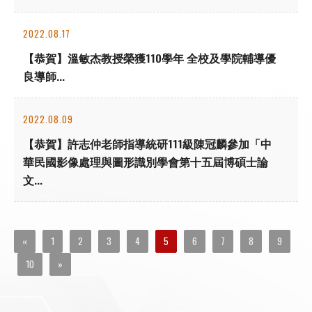
2022.08.17
【恭賀】溫敏杰教授榮獲110學年 全校及學院輔導優
良導師...
2022.08.09
【恭賀】許志仲老師指導統研111級陳冠麟參加「中
華民國影像處理與圖形識別學會第十五屆博碩士論
文...
«
1
2
3
4
5
6
7
8
9
10
»