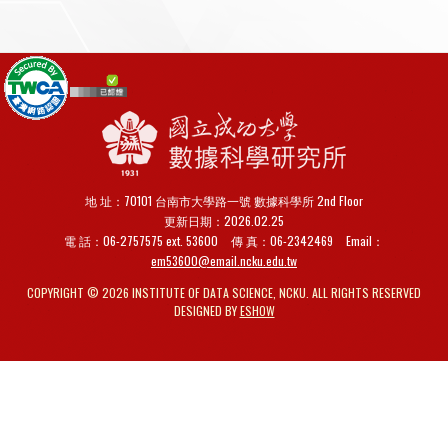
地 址：70101 台南市大學路一號 數據科學所 2nd Floor
更新日期：2026.02.25
電 話：06-2757575 ext. 53600
傳 真：
06-2342469
Email：
em53600@email.ncku.edu.tw
COPYRIGHT © 2026 INSTITUTE OF DATA SCIENCE, NCKU. ALL RIGHTS RESERVED
DESIGNED BY
ESHOW