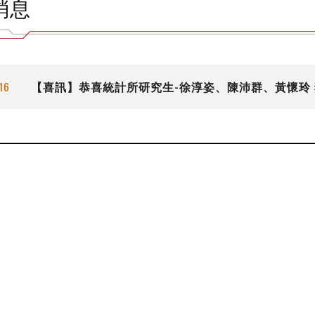
消息
【喜訊】恭喜統計所研究生-徐淳姿、陳沛群、黃懷玲
16