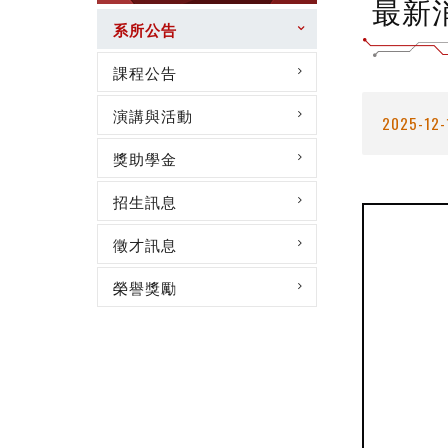
最新
系所公告
課程公告
演講與活動
2025-12-
獎助學金
招生訊息
徵才訊息
榮譽獎勵