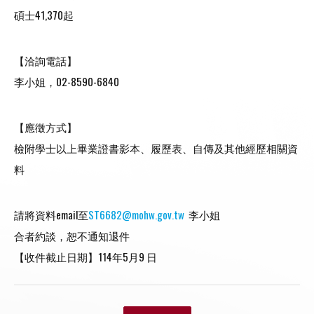
碩士41,370起
【洽詢電話】
李小姐，02-8590-6840
【應徵方式】
檢附學士以上畢業證書影本、履歷表、自傳及其他經歷相關資
料
請將資料email至
ST6682@mohw.gov.tw
李小姐
合者約談，恕不通知退件
【收件截止日期】114年5月9 日