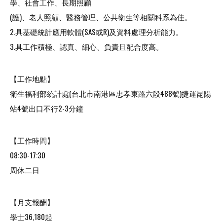
學、
社會工作、長期照顧
(護)、老人照顧、醫務管理、公共衛生等相關科系為佳。
2.具基礎統計應用軟體(SAS或R)及資料處理分析能力。
3.具工作積極、認真、細心、負責且配合度高。
【工作地點】
衛生福利部統計處(台北市南港區忠孝東路六段488號)捷運昆陽
站4號出口不行2-3分鐘
【工作時間】
08:30-17:30
周休二日
【月支報酬】
學士36,180起