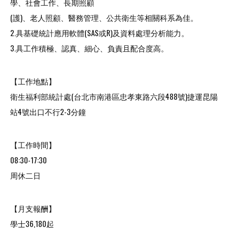
學、
社會工作、長期照顧
(護)、老人照顧、醫務管理、公共衛生等相關科系為佳。
2.具基礎統計應用軟體(SAS或R)及資料處理分析能力。
3.具工作積極、認真、細心、負責且配合度高。
【工作地點】
衛生福利部統計處(台北市南港區忠孝東路六段488號)捷運昆陽
站4號出口不行2-3分鐘
【工作時間】
08:30-17:30
周休二日
【月支報酬】
學士36,180起