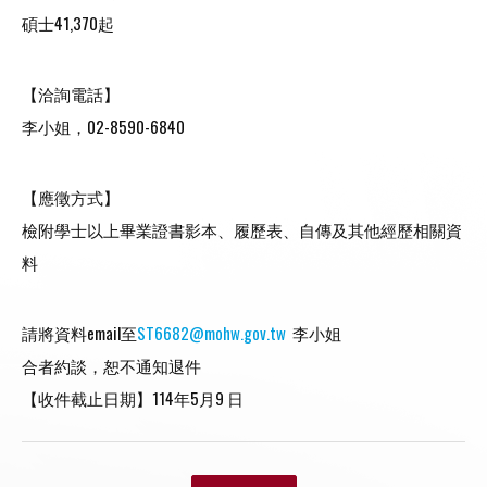
碩士41,370起
【洽詢電話】
李小姐，02-8590-6840
【應徵方式】
檢附學士以上畢業證書影本、履歷表、自傳及其他經歷相關資
料
請將資料email至
ST6682@mohw.gov.tw
李小姐
合者約談，恕不通知退件
【收件截止日期】114年5月9 日