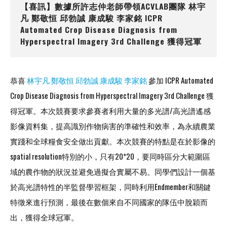
【喜訊】數據所許志仲老師帶領ACVLAB團隊 林宇
凡 鄭敬恒 邱勃誠 康成駿 李家銘 ICPR
Automated Crop Disease Diagnosis from
Hyperspectral Imagery 3rd Challenge 獲得冠軍
恭喜
林宇凡
鄭敬恒
邱勃誠
康成駿
李家銘
參加 ICPR Automated
Crop Disease Diagnosis from Hyperspectral Imagery 3rd Challenge 獲
得冠軍。本次競賽要求參賽者利用大量的多光譜/高光譜遙感
影像資料集，提高識別作物病害的準確性和效率，為永續農業
實踐和全球糧食安全做出貢獻。本次競賽的特點是在於影像的
spatial resolution特別的小，只有20*20，要同時區分大範圍區
域的農作物的狀況並避免過擬合實屬不易。同學們設計一個基
於高光譜特性的半監督學習框架，同時利用Endmember和關鍵
特徵來進行預測，最後在數個來自不同國家的隊伍中脫穎而
出，獲得全球冠軍。