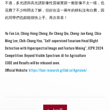
不過，多光譜與高光譜影像性質確實跟一般影像不太一樣，也
花費了不少時間去了解，但好在這一兩年的耕耘沒有白費，因
此同學們也頗能很快上手。再次恭喜！
Yu-Fan Lin, Ching-Heng Cheng, Bo-Cheng Qiu, Cheng-Jun Kang, Chia-
Ming Lee, Chih-Chung Hsu, "Self-supervised Fusarium Head Blight
Detection with Hyperspectral Image and Feature Mining", ICPR 2024
Competition: Beyond Visible Spectrum: AI for Agriculture
CODE and Results will be released soon.
Official Website:
https://han-research.gitlab.io/Agvision/
上一頁