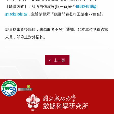
【應徵方式】：請將自傳履歷(限一頁)寄至
RE6124019@
gs.ncku.edu.tw
，主旨請標示「應徵問卷登打工讀生 - {姓名}」
經資格審查後錄取，未錄取者不另行通知。如本單位覓得適當
人員，
即停止對外招募。
上一頁