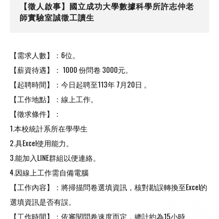
【徵人啟事】國立成功大學數據科學所許志仲老
師實驗室誠徵工讀生
【需求人數】：6位。
【薪資待遇】： 1000 份問卷 3000元。
【起聘時間】：今日起聘至113年 7月20日 。
【工作地點】：線上工作。
【徵求條件】：
1.本校統計系所在學學生
2.具Excel使用能力。
3.能加入LINE群組以便連絡。
4.因線上工作需自備電腦
【工作內容】：將掃描問卷選填資訊，
核對勘誤轉換至Excel的
選填資訊是否有誤。
【工作時間】：依審閱問卷速度而定，總計約為15小時