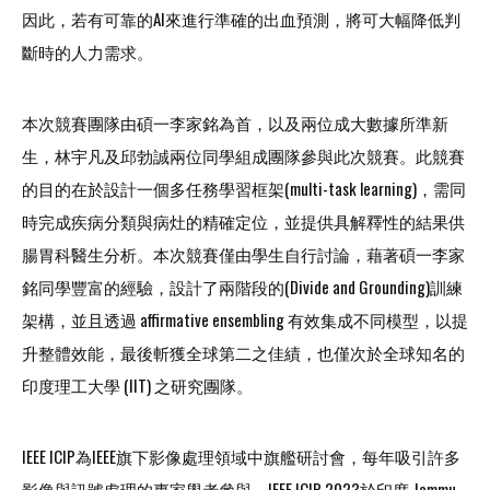
因此，若有可靠的AI來進行準確的出血預測，將可大幅降低判
斷時的人力需求。
本次競賽團隊由碩一李家銘為首，以及兩位成大數據所準新
生，林宇凡及邱勃誠兩位同學組成團隊參與此次競賽。此競賽
的目的在於設計一個多任務學習框架(multi-task learning)，需同
時完成疾病分類與病灶的精確定位，並提供具解釋性的結果供
腸胃科醫生分析。本次競賽僅由學生自行討論，藉著碩一李家
銘同學豐富的經驗，設計了兩階段的(Divide and Grounding)訓練
架構，並且透過 affirmative ensembling 有效集成不同模型，以提
升整體效能，最後斬獲全球第二之佳績，也僅次於全球知名的
印度理工大學 (IIT) 之研究團隊。
IEEE ICIP為IEEE旗下影像處理領域中旗艦研討會，每年吸引許多
影像與訊號處理的專家學者參與。IEEE ICIP 2023於印度 Jammu