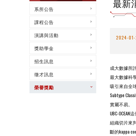
最新
系所公告
課程公告
演講與活動
2024-01-
獎助學金
招生訊息
成大數據所許志仲
徵才訊息
最大數據科學
吸引來自全球數
榮譽獎勵
Subtype C
實屬不易。
UBC-OC
組織切片來
斷的kappa 