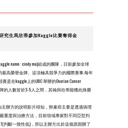
究生馬欣蒂參加Kaggle比賽奪得金
le name : cindy ma)組成的團隊，日前參加全球
賽的最高榮譽金牌。這項極具競爭力的國際賽事,每年
e上的UBC 舉辦的Ovarian Cancer
賽。台灣每年平均能獲得金牌的人數皆於3-5人之間，其翰與欣蒂能獲此殊榮
類。由主辦方的說明影片得知，卵巢癌主要是透過病理
的嚴重度與治療方法，目前領域專家對不同亞型判
只有0.54-0.67(判斷一致性低)，所以主辦方出於這個原因辦了