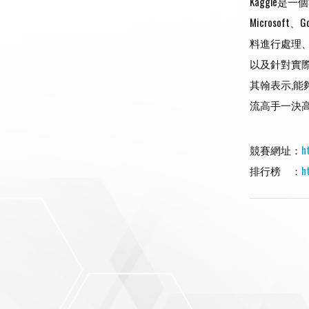
Kaggle
Micros
料進行處理、
以及針對實
其翰表示,
流高手一決
競賽網址：
h
排行榜 ：
h