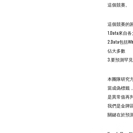
這個競賽。
這個競賽的
1.Data來
2.Data包括Wh
佔大多數
3.要預測罕見的亞
本團隊研究方
當成偽標籤，
是異常值再
我們是金牌區少數
關鍵在於預測