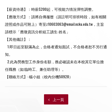
【薪資待遇】：時薪$200起，可視能力情況彈性調整。
【應徵方式】：請將自傳履歷（請註明可排班時段，如有相關
證照或作品可附上）寄至z10603063@email.ncku.edu.tw，主旨
請標示「應徵資訊分析組工讀生­­-姓名」
【其他備註】：
1.即日起至額滿為止，合格者通知面試，不合格者恕不另行通
知。
2.此為勞務型工作身份名額，務必確認未在本校其它單位擔
任職務（如:臨時工、兼任助理等）。
【聯絡方式】: 楊小姐（校內分機50928）
上一頁