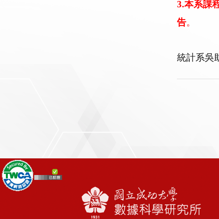
3.本系
告
。
統計系吳