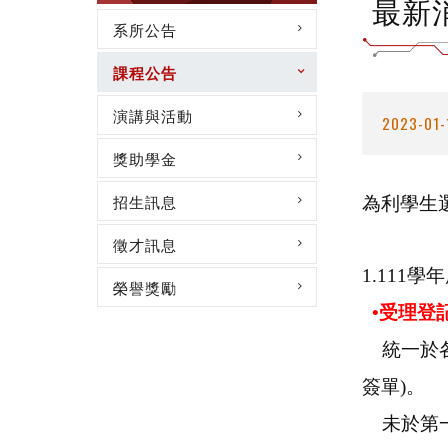
最新
系所公告
課程公告
演講與活動
2023-01-
獎助學金
招生訊息
為利學生
徵才訊息
1.111
榮譽獎勵
•受理登
統一於
簽單)。
未於第一