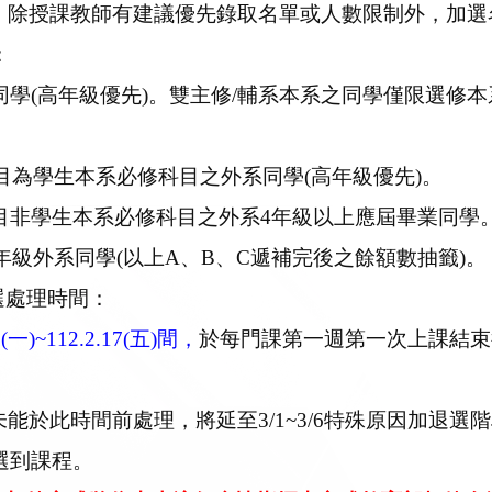
，除授課教師有建議優先錄取名單或人數限制外，加選
：
同學(高年級優先)。雙主修/輔系本系之同學僅限選修
目為學生本系必修科目之外系同學(高年級優先)。
目非學生本系必修科目之外系4年級以上應屆畢業同學
年級外系同學(以上A、B、C遞補完後之餘額數抽籤)。
選處理時間：
3(一)~112.2.17(五)間，
於每門課第一週第一次上課結束
未能於此時間前處理，將延至3/1~3/6特殊原因加退
選到課程。