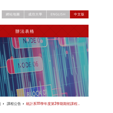
網站地圖
成功大學
ENGLISH
中文版
辦法表格
息
課程公告
統計系111學年度第2學期期初課程...