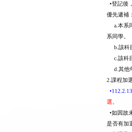
•登記後
優先遞補
a.本系
系同學。
b.該科
c.該科
d.其他
2.課程加
•112.2.1
選。
•如因故
是否有加