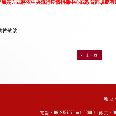
課程加簽方式將依中央流行疫情指揮中心或教育部規範
助教敬啟
上一頁
地 址：
電 話：06-2757575 ext. 53600
傳 真：
0