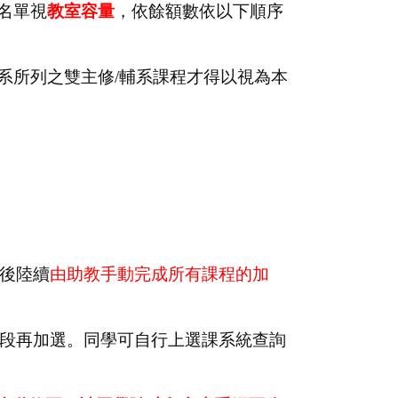
名單視
教室容量
，依餘額數依以下順序
本系所列之雙主修/輔系課程才得以視為本
。
後陸續
由助教手動完成所有課程的加
選階段再加選。同學可自行上選課系統查詢